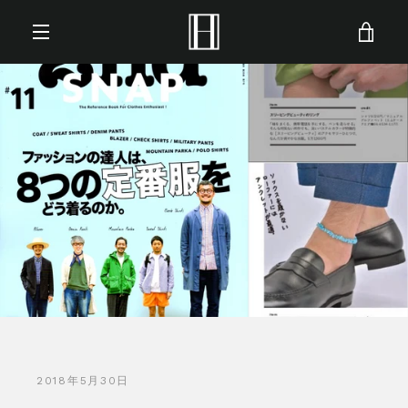
コ
ン
カ
テ
ナ
ン
ー
ツ
ビ
に
ト
ス
ゲ
キ
を
ッ
ー
プ
見
す
シ
る
る
ョ
ン
を
2018年5月30日