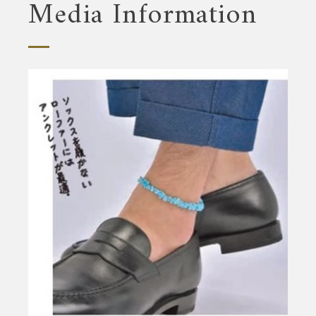
Media Information
拡
大
す
る
Instagram