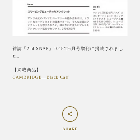
も
う
一
雑誌「2nd SNAP」2018年6月号増刊に掲載されまし
度
た。
【掲載商品】
検
CAMBRIDGE Black Calf
索
す
る
SHARE