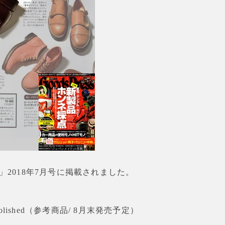
も
う
一
度
検
索
す
ess」2018年7月号に掲載されました。
る
Polished（参考商品/ 8月末発売予定）