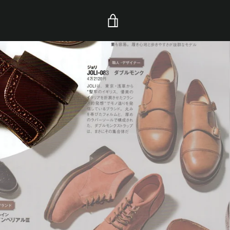
カ
ー
ト
を
見
る