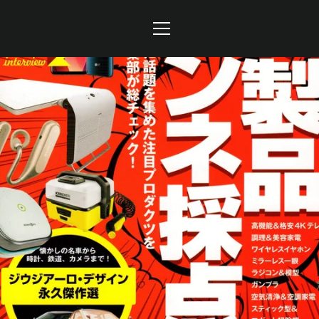
コ
ン
ナ
テ
ン
ビ
ツ
に
ゲ
ス
キ
ー
ッ
プ
シ
す
ョ
る
ン
を