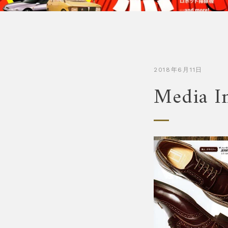
拡
大
す
2018年6月11日
Media I
る