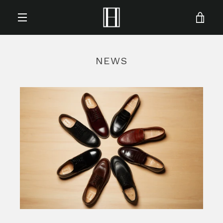
コ
ン
カ
テ
ナ
ン
ー
ツ
ビ
NEWS
に
ト
ス
ゲ
キ
を
ッ
ー
プ
見
す
シ
る
る
ョ
ン
を