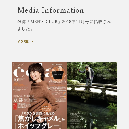
Media Information
も
う
雑誌「MEN'S CLUB」2018年11月号に掲載され
ました。
一
MORE
度
検
索
す
る