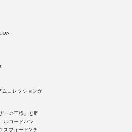
ION -
t
アムコレクションが
ザーの王様」と呼
ェルコードバン
クスフォード
V
チ