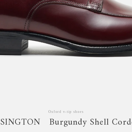
Instagram
Oxford v-tip shoes
SINGTON Burgundy Shell Cord