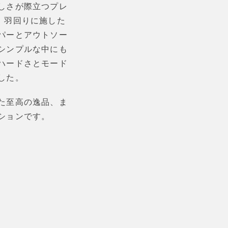
しさが際立つプレ
。羽回りに施した
パーとアウトソー
シンプルな中にも
ハードさとモード
した。
た至高の逸品、ま
ションです。