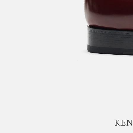
拡
大
す
る
KEN