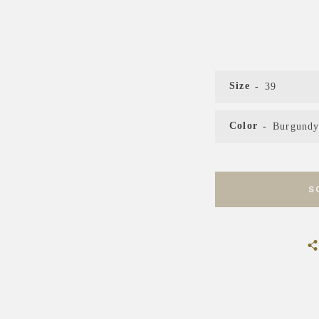
Size
Color
S