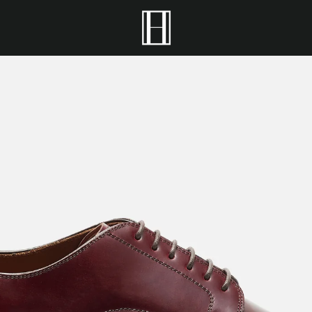
前
次
ス
ス
ス
ス
ラ
ラ
ラ
ラ
へ
へ
イ
イ
イ
イ
ド
ド
ド
ド
1
2
3
4