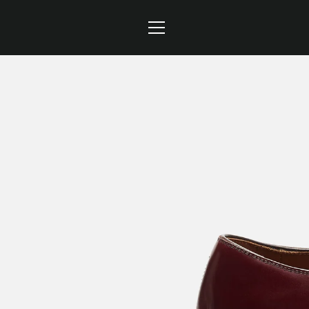
コ
ン
ナ
テ
ン
ビ
ツ
に
ゲ
ス
キ
ー
ッ
プ
シ
す
ョ
る
ン
を