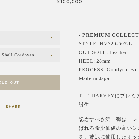
¥100,000
価
格
も
う
- PREMIUM COLLECT
STYLE: HV320-507-L
一
OUT SOLE: Leather
度
HEEL:
28mm
PROCESS: Goodyear wel
検
Made in Japan
OLD OUT
索
THE HARVEY
にプレミ
誕生
す
SHARE
記念すべき第一弾は「レ
る
ばれる希少価値の高いシ
を、贅沢に使用したオッ